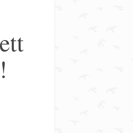
ett
!