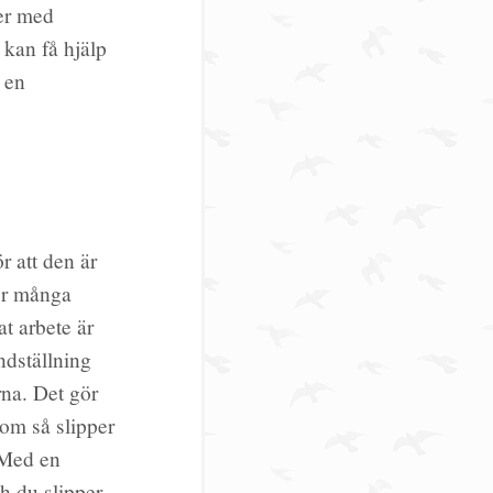
ler med
 kan få hjälp
 en
r att den är
för många
t arbete är
ndställning
erna. Det gör
tom så slipper
. Med en
ch du slipper