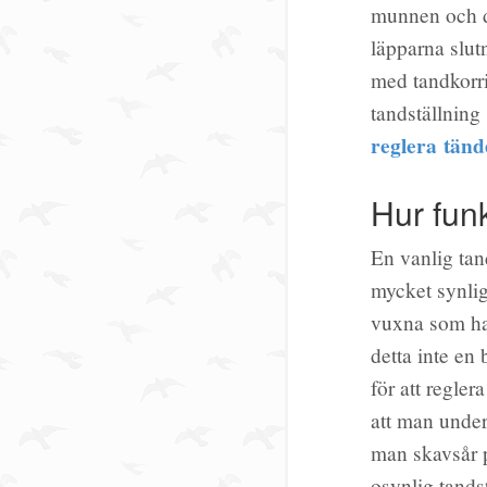
munnen och de
läpparna slut
med tandkorr
tandställning
reglera tänd
Hur fun
En vanlig tan
mycket synlig
vuxna som har
detta inte en 
för att regler
att man under 
man skavsår p
osynlig tands