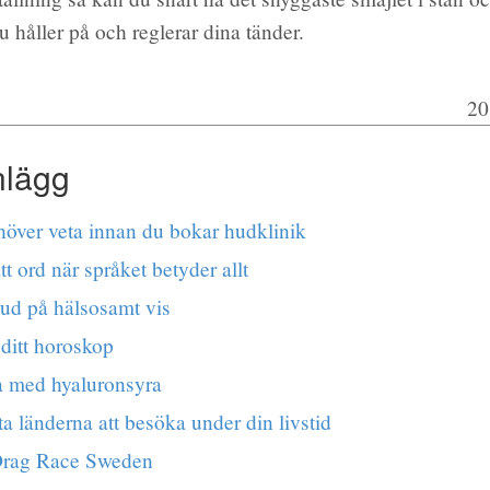
du håller på och reglerar dina tänder.
20
nlägg
höver veta innan du bokar hudklinik
ätt ord när språket betyder allt
hud på hälsosamt vis
 ditt horoskop
a med hyaluronsyra
a länderna att besöka under din livstid
Drag Race Sweden