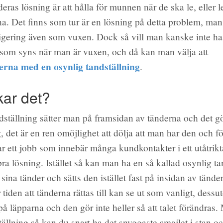
ras lösning är att hålla för munnen när de ska le, eller 
na. Det finns som tur är en lösning på detta problem, man
igering även som vuxen. Dock så vill man kanske inte ha
 som syns när man är vuxen, och då kan man välja att
erna med en osynlig tandställning
.
kar det?
dställning sätter man på framsidan av tänderna och det gö
, det är en ren omöjlighet att dölja att man har den och 
 ett jobb som innebär många kundkontakter i ett utåtrikta
bra lösning. Istället så kan man ha en så kallad osynlig ta
a sina tänder och sätts den istället fast på insidan av tänd
tiden att tänderna rättas till kan se ut som vanligt, dessu
å läpparna och den gör inte heller så att talet förändras
tällning så kan du snart ha det snyggaste smajlet i stan o