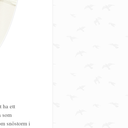
 ha ett
ra som
om snöstorm i