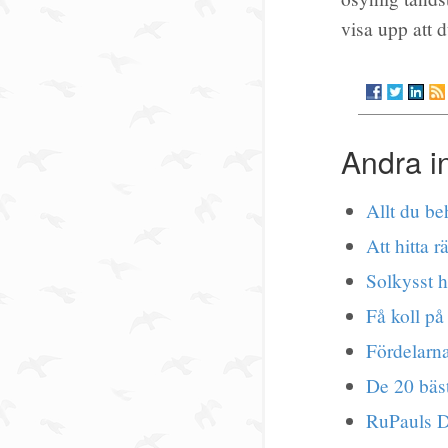
visa upp att 
Andra i
Allt du be
Att hitta r
Solkysst 
Få koll på
Fördelarn
De 20 bäst
RuPauls 