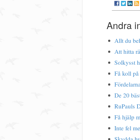
Andra i
Allt du be
Att hitta r
Solkysst 
Få koll på
Fördelarn
De 20 bäst
RuPauls 
Få hjälp m
Inte fel m
Skydda hu