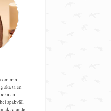
öta om min
ag ska ta en
 boka en
 hel spakväll
h mjukgörande