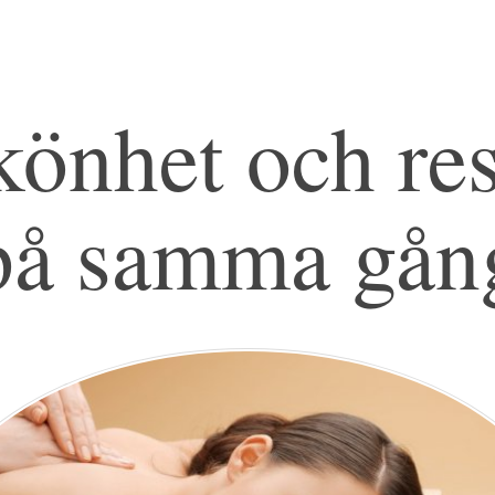
könhet och res
på samma gån