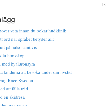
18
nlägg
höver veta innan du bokar hudklinik
ätt ord när språket betyder allt
hud på hälsosamt vis
 ditt horoskop
a med hyaluronsyra
a länderna att besöka under din livstid
Drag Race Sweden
ed att fälla träd
ed en skidresa
den mot solen