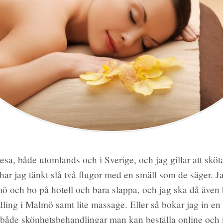
 resa, både utomlands och i Sverige, och jag gillar att sk
har jag tänkt slå två flugor med en smäll som de säger. J
lmö och bo på hotell och bara slappa, och jag ska då även
ling i Malmö samt lite massage. Eller så bokar jag in en
både skönhetsbehandlingar man kan beställa online oc