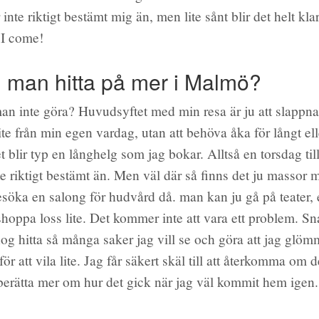
nte riktigt bestämt mig än, men lite sånt blir det helt kla
e I come!
 man hitta på mer i Malmö?
an inte göra? Huvudsyftet med min resa är ju att slappn
te från min egen vardag, utan att behöva åka för långt ell
t blir typ en långhelg som jag bokar. Alltså en torsdag til
nte riktigt bestämt än. Men väl där så finns det ju massor
esöka en salong för hudvård då. man kan ju gå på teater, 
 shoppa loss lite. Det kommer inte att vara ett problem. Sn
g hitta så många saker jag vill se och göra att jag glömm
 för att vila lite. Jag får säkert skäl till att återkomma om
 berätta mer om hur det gick när jag väl kommit hem ige