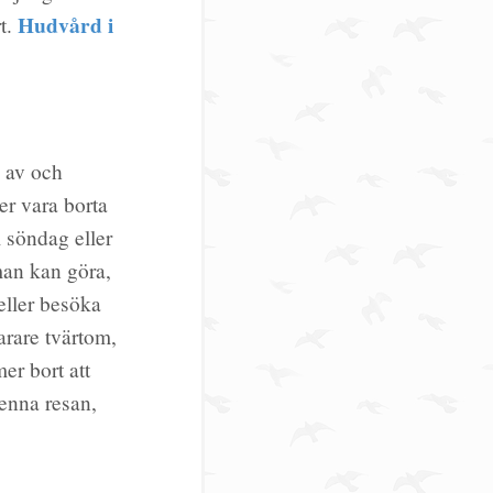
Hudvård i
rt.
a av och
er vara borta
l söndag eller
 man kan göra,
eller besöka
arare tvärtom,
er bort att
 denna resan,
n.