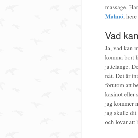
massage. Har i
Malmö
, her
Vad kan
Ja, vad kan m
komma bort li
jättelänge. De
nåt. Det är i
förutom att b
kasinot eller
jag kommer no
jag skulle dit
och lovar att