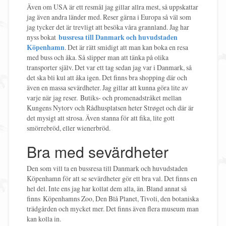
Även om USA är ett resmål jag gillar allra mest, så uppskattar
jag även andra länder med. Reser gärna i Europa så väl som
jag tycker det är trevligt att besöka våra grannland. Jag har
nyss bokat
bussresa till Danmark och huvudstaden
Köpenhamn
. Det är rätt smidigt att man kan boka en resa
med buss och åka. Så slipper man att tänka på olika
transporter själv. Det var ett tag sedan jag var i Danmark, så
det ska bli kul att åka igen. Det finns bra shopping där och
även en massa sevärdheter. Jag gillar att kunna göra lite av
varje när jag reser. Butiks- och promenadstråket mellan
Kungens Nytorv och Rådhusplatsen heter Strøget och där är
det mysigt att strosa. Även stanna för att fika, lite gott
smörrebröd, eller wienerbröd.
Bra med sevärdheter
Den som vill ta en bussresa till Danmark och huvudstaden
Köpenhamn för att se sevärdheter gör ett bra val. Det finns en
hel del. Inte ens jag har kollat dem alla, än. Bland annat så
finns Köpenhamns Zoo, Den Blå Planet, Tivoli, den botaniska
trädgården och mycket mer. Det finns även flera museum man
kan kolla in.