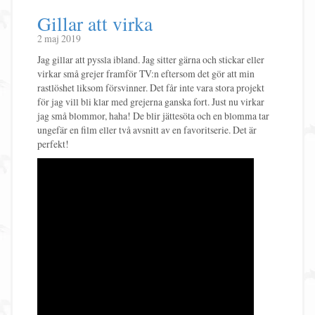
Gillar att virka
2 maj 2019
Jag gillar att pyssla ibland. Jag sitter gärna och stickar eller
virkar små grejer framför TV:n eftersom det gör att min
rastlöshet liksom försvinner. Det får inte vara stora projekt
för jag vill bli klar med grejerna ganska fort. Just nu virkar
jag små blommor, haha! De blir jättesöta och en blomma tar
ungefär en film eller två avsnitt av en favoritserie. Det är
perfekt!