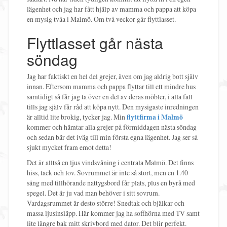
lägenhet och jag har fått hjälp av mamma och pappa att köpa
en mysig tvåa i Malmö. Om två veckor går flyttlasset.
Flyttlasset går nästa
söndag
Jag har faktiskt en hel del grejer, även om jag aldrig bott själv
innan. Eftersom mamma och pappa flyttar till ett mindre hus
samtidigt så får jag ta över en del av deras möbler, i alla fall
tills jag själv får råd att köpa nytt. Den mysigaste inredningen
är alltid lite brokig, tycker jag. Min
flyttfirma i Malmö
kommer och hämtar alla grejer på förmiddagen nästa söndag
och sedan bär det iväg till min första egna lägenhet. Jag ser så
sjukt mycket fram emot detta!
Det är alltså en ljus vindsvåning i centrala Malmö. Det finns
hiss, tack och lov. Sovrummet är inte så stort, men en 1.40
säng med tillhörande nattygsbord får plats, plus en byrå med
spegel. Det är ju vad man behöver i sitt sovrum.
Vardagsrummet är desto större! Snedtak och bjälkar och
massa ljusinsläpp. Här kommer jag ha soffhörna med TV samt
lite längre bak mitt skrivbord med dator. Det blir perfekt.