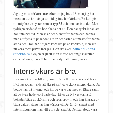
Jag tog mitt körkort strax efter att jag blev 18, men jag har
insett att det är många som idag inte har körkort. En kompis
till mig har en syster, som är typ 35 och hon har inte det. Men
tydligen är det så att hon ska ta det nu. Hon har tyckt innan att
hon inte behövt. Men så är det planer för henne och hennes
man att flytta ut på landet. Då är det nästan ett måste för henne
att ha det. Hon har tidigare kört lite på en körskola, men ska
nu köra mest privat tror jag. Hon ska även
boka halkbana
Stockholm
. Grejen är ju att man måste genomgå riskettan
och risktvåan, oavsett hur man väljer att övningsköra.
Intensivkurs är bra
En annan kompis till mig, som inte heller hade körkort för ett
litet tag sedan, valde att åka på en två veckors intensivkurs. Då
bodde han på internat och körde varje dag med en lärare samt
att de även hade teori varje dag. Efter de två veckorna så
bokades både uppkörning och teoriprov in och han klarade av
båda galant, så nu har han körkortet. Det är rätt smart med
intensivkurs om man vill göra det snabbt. Det kan dock vara