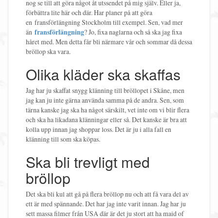
nog se till att göra något åt utssendet på mig själv. Eller ja,
förbättra lite här och där. Har planer på att göra
en fransförlängning Stockholm till exempel. Sen, vad mer
än
fransförlängning
? Jo, fixa naglarna och så ska jag fixa
håret med. Men detta får bli närmare vår och sommar då dessa
bröllop ska vara.
Olika kläder ska skaffas
Jag har ju skaffat snygg klänning till bröllopet i Skåne, men
jag kan ju inte gärna använda samma på de andra. Sen, som
tärna kanske jag ska ha något särskilt, vet inte om vi blir flera
och ska ha likadana klänningar eller så. Det kanske är bra att
kolla upp innan jag shoppar loss. Det är ju i alla fall en
klänning till som ska köpas.
Ska bli trevligt med
bröllop
Det ska bli kul att gå på flera bröllop nu och att få vara del av
ett är med spännande. Det har jag inte varit innan. Jag har ju
sett massa filmer från USA där är det ju stort att ha maid of