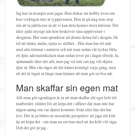
Jag har en kompis som jagar. Hon älskar sin hobby även om
hon verkligen inte är typpersonen. Hon är på mig non-stop
om att ta jaktlicens så att vi kan dela hennes stora intresse. Det
låter sjukt mysigt när hon beskriver sina upplevelser i
skogarna. Hur man spenderar all denna sköna tid i skogen, får
tid att tänka, andas, njuta av stillhet... Hur man har ett mål
med alla timmar i naturen och när man sedan väl lyckas fälla
ett djur, adrenalinkicken man sedan lever på i dagar efteråt. Ja,
spännande låter det allt, men jag vet inte om jag vill skjuta
djur så. Min vän säger att det känns konstigt varje gång, men
att det är lugnt så länge man känner att man gör en bra sak.
Man skaffar sin egen mat
Allt man gör egentligen är ju att man skaffar sitt eget kött till
matbordet, istället för att köpa det i affärer där man inte har
någon aning om var djuret kommer ifrån eller hur det har
levt. Det är ju bättre ur moraliskt perspektiv att jaga sitt kött
än att köpa det - om man nu envisas med att äta kött vill säga.
Och det gör ju jag...