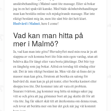
ansiktsbehandling i Malmö samt lite massage. Eller så bokar
jag in en hel spakväll kanske. Med både skönhetsbehandlingar
man kan beställa online och mjukgörande massage. Har inte
riktigt bestämt mig än, men lite sånt blir det helt klart.
Hudvård i Malmö
, here I come!
Vad kan man hitta på
mer i Malmö?
Ja, vad kan man inte göra? Huvudsyftet med min resa är ju att
slappna av och komma bort lite från min egen vardag, utan att
behöva åka för långt eller vara borta jättelänge. Det blir typ
en långhelg som jag bokar. Alltså en torsdag till söndag eller
nåt. Det är inte riktigt bestämt än. Men väl där så finns det ju
massor man kan göra, förutom att besöka en salong för
hudvård då. man kan ju gå på teater, eller besöka kasinot eller
shoppa loss lite. Det kommer inte att vara ett problem.
Snarare tvärtom, jag kommer nog hitta så många saker jag
vill se och göra att jag glömmer bort att jag skulle dit för att
vila lite. Jag får säkert skäl till att återkomma om denna resan,
och lovar att berätta mer om hur det gick när jag väl kommit
hem igen.