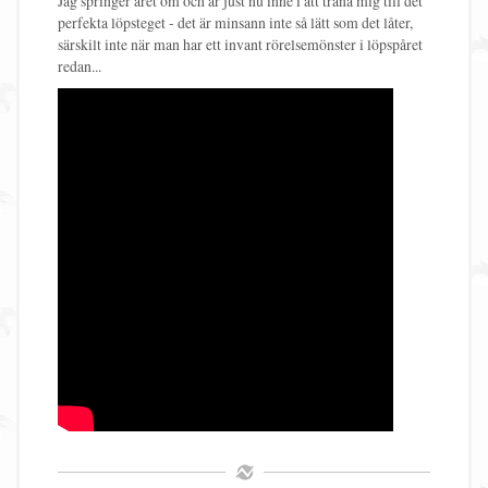
Jag springer året om och är just nu inne i att träna mig till det
perfekta löpsteget - det är minsann inte så lätt som det låter,
särskilt inte när man har ett invant rörelsemönster i löpspåret
redan...