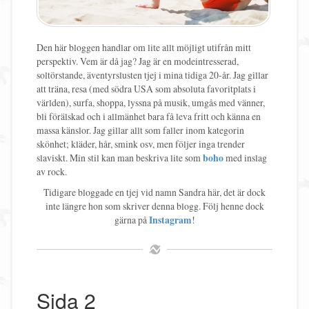
Den här bloggen handlar om lite allt möjligt utifrån mitt
perspektiv. Vem är då jag? Jag är en modeintresserad,
soltörstande, äventyrslusten tjej i mina tidiga 20-år. Jag gillar
att träna, resa (med södra USA som absoluta favoritplats i
världen), surfa, shoppa, lyssna på musik, umgås med vänner,
bli förälskad och i allmänhet bara få leva fritt och känna en
massa känslor. Jag gillar allt som faller inom kategorin
skönhet; kläder, hår, smink osv, men följer inga trender
slaviskt. Min stil kan man beskriva lite som
boho
med inslag
av rock.
Tidigare bloggade en tjej vid namn Sandra här, det är dock
inte längre hon som skriver denna blogg. Följ henne dock
gärna på
Instagram
!
Sida 2