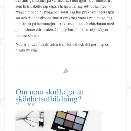
den äntligen skiner på vår likbleka hud igen? Hur underbart
som helst, skulle jag säga. I helgen har jag suttit i lä, med
ryggen mot en husvägg och solat. Jag har praktiskt taget lapat
sol och det har liksom tumlat omkring valar i min mage. Jag
har sippat på hemmagjord fruktsmoothie och chitchattat med
goda vänner där i solen. Och jag har fått bära solglasögon -
bara en sån sak.
Nu har vi den finaste tiden framför oss och det gör mig så
himla lycklig!
Om man skulle gå en
skönhetsutbildning?
25 jan. 2019