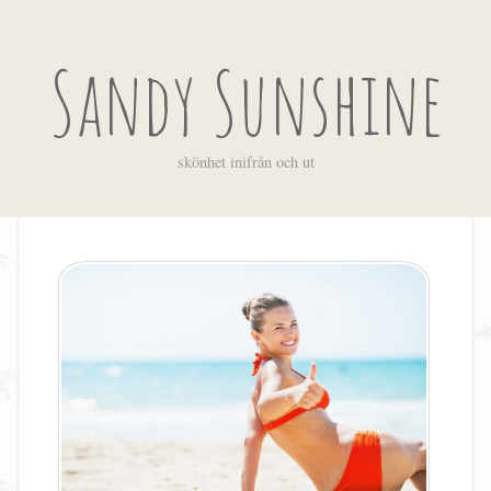
Sandy Sunshine
skönhet inifrån och ut