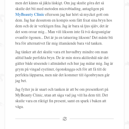
men det känns så jäkla läskigt. Om jag skulle göra det så
skulle det bli med metoden microblading, antagligen på
MyBeauty Clinic
eftersom jag har hört så mycket gott om
dem. Jag har dessutom en kompis som fått fixat sina bryn hos
dem och de är verkligen fina. Jag är bara så ljus själv, det är
det som oroar mig... Man vill liksom inte få två skogssniglar
ovanför ögonen... Det är ju en tatuering liksom! Det måste bli
bra för alternativet får mig illamående bara vid tanken.
Jag tänker att det skulle vara ett huvudbry mindre om man
alltid hade perfekta bryn. De är min stora akilleshäl när det
gäller både utseende i allmänhet och hur jag målar mig. Jag är
grym på vingad eyeliner, ögonskugga och för att få till de
perfekta läpparna, men när det kommer till ögonbrynen går
jag bet.
Jag fyller ju år snart och tanken är att be om presentkort på
MyBeauty Clinic, utan att säga vad jag vill ha dem till. Det
skulle vara en riktigt fin present, samt en spark i baken att
våga.