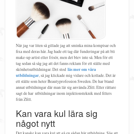
När jag var liten så gillade jag att sminka mina kompisar och
fixa med deras hår. Jag hade ett tag där funderingar på att bli
make-up artist eller frisör, men det blev inte så. Men för ett
tag sedan så såg jag att det fanns reklam för ett ställe med
skönhetsutbildningar. Det stod
läs mer om våra
utbildningar
, så jag klickade mig vidare och kollade. Det är
ett ställe som heter Beautyprofession Sweden. De har bland
annat utbildningar där man lär sig använda Zfill. Eller rättare
sagt de har utbildningar inom injektionsteknik med fillers
från Zfill.
Kan vara kul lära sig
något nytt
Det kanske kan vara kul att gå en sådan här utbildning. Såg att