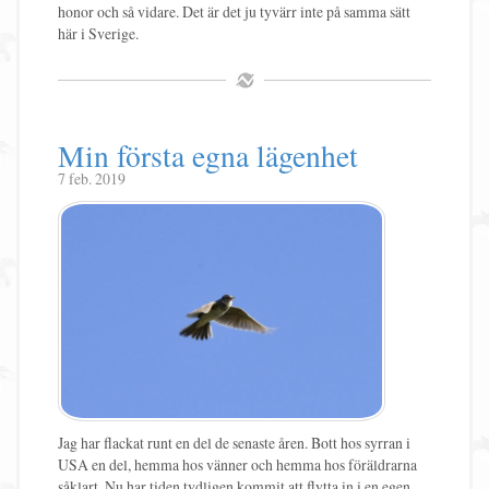
honor och så vidare. Det är det ju tyvärr inte på samma sätt
här i Sverige.
Min första egna lägenhet
7 feb. 2019
Jag har flackat runt en del de senaste åren. Bott hos syrran i
USA en del, hemma hos vänner och hemma hos föräldrarna
såklart. Nu har tiden tydligen kommit att flytta in i en egen