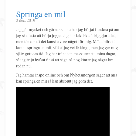
Springa en mil
2 dec. 2019
Jag går mycket och gärna och nu har jag börjat fundera på om
jag ska testa att börja jogga. Jag har faktiskt aldrig gjort det,
men tänker att det kanske vore något för mig. Målet blir att
kunna springa en mil, vilket jag vet är långt, men jag ger mig
själv gott om tid. Jag har tränat en massa annat i mina dagar,
så jag är ju hyfsat fit så att säga, så nog klarar jag några km
redan nu.
Jag hämtar inspo online och om Nyhetsmorgon säger att alla
kan springa en mil så kan absolut jag göra det.