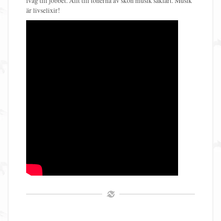
iväg till jobbet. Allt till tonerna av skön musik såklart. Musik
är livselixir!