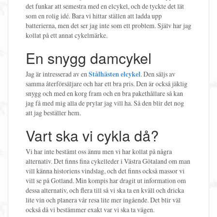
det funkar att semestra med en elcykel, och de tyckte det lät
som en rolig idé. Bara vi hittar ställen att ladda upp
batterierna, men det ser jag inte som ett problem. Själv har jag
kollat på ett annat cykelmärke.
En snygg damcykel
Jag är intresserad av en
Stålhästen elcykel
. Den säljs av
samma återförsäljare och har ett bra pris. Den är också jäklig
snygg och med en korg fram och en bra pakethållare så kan
jag få med mig alla de prylar jag vill ha. Så den blir det nog
att jag beställer hem.
Vart ska vi cykla då?
Vi har inte bestämt oss ännu men vi har kollat på några
alternativ. Det finns fina cykelleder i Västra Götaland om man
vill känna historiens vindslag, och det finns också massor vi
vill se på Gotland. Min kompis har dragit ut information om
dessa alternativ, och flera till så vi ska ta en kväll och dricka
lite vin och planera vår resa lite mer ingående. Det blir väl
också då vi bestämmer exakt var vi ska ta vägen.